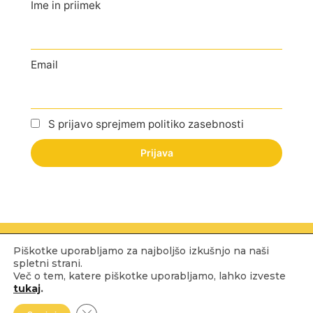
Ime in priimek
Email
S prijavo sprejmem politiko zasebnosti
© 2025 CVETLIČARNA PATRICIJA MARIBOR. Vse pravice
Piškotke uporabljamo za najboljšo izkušnjo na naši
pridržane.
Pravilnik o zasebnosti
|
Splošni pogoji
spletni strani.
Več o tem, katere piškotke uporabljamo, lahko izveste
tukaj
.
Close GDPR Cookie Banner