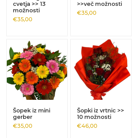
cvetja >> 13
>>več možnosti
možnosti
€
35,00
€
35,00
Šopek iz mini
Šopki iz vrtnic >>
gerber
10 možnosti
€
35,00
€
46,00