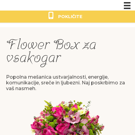
Skip
to
POKLIČITE
content
Moj
račun
Flower Box za
vsakogar
Popolna mešanica ustvarjalnosti, energije,
komunikacije, sreče in ljubezni. Naj poskrbimo za
vaš nasmeh.