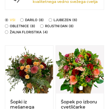
kvalitetnega vedno svežega cvetja
VSI
DARILO
(8)
LJUBEZEN
(6)
OBLETNICE
(8)
ROJSTNI DAN
(8)
ŽALNA FLORISTIKA
(4)
Šopki iz
Šopek po izboru
mešanega
cvetličarke