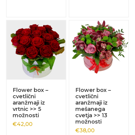
Flower box –
Flower box –
cvetlični
cvetlični
aranžmaji iz
aranžmaji iz
vrtnic >> 5
mešanega
možnosti
cvetja >> 13
možnosti
€
42,00
€
38,00