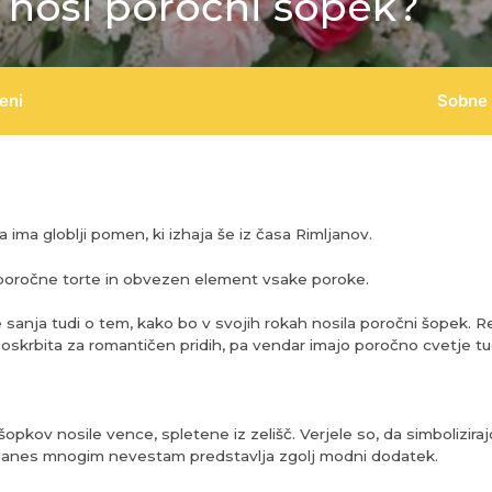
 nosi poročni šopek?
eni
Sobne 
ma globlji pomen, ki izhaja še iz časa Rimljanov.
 poročne torte in obvezen element vsake poroke.
anja tudi o tem, kako bo v svojih rokah nosila poročni šopek. Re
krbita za romantičen pridih, pa vendar imajo poročno cvetje tud
kov nosile vence, spletene iz zelišč. Verjele so, da simbolizira
 danes mnogim nevestam predstavlja zgolj modni dodatek.