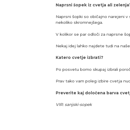
Naprsni šopek iz cvetja ali zelenja
Naprsni šopki so običajno narejeni v 
nekoliko skromnejšega.
V kolikor se par odloči za naprsne šop
Nekaj idej lahko najdete tudi na naše
Katero cvetje izbrati?
Po posvetu bomo skupaj izbrali poroč
Prav tako vam poleg izbire cvetja n
Preverite kaj določena barva cvet
VIR: sanjski-sopek