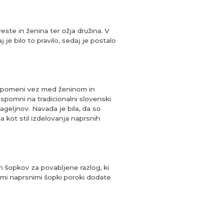
este in ženina ter ožja družina. V
je bilo to pravilo, sedaj je postalo
a pomeni vez med ženinom in
 spomni na tradicionalni slovenski
nageljnov. Navada je bila, da so
a kot stil izdelovanja naprsnih
h šopkov za povabljene razlog, ki
nimi naprsnimi šopki poroki dodate