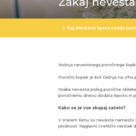
Zakaj nevesta
Posts
← Kaj določena barva cvetja pom
navigation
Nošnja nevestinega poročnega šopka i
Poročni šopek je kot češnja na vrhu
Vsaka nevesta poleg poročne obleke s
poročnemu dnevu dodata lepoto in pos
Kako se je vse skupaj začelo?
V starem Rimu so neveste namesto šop
plodnost. Naglavni cvetlični venček