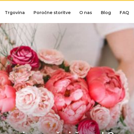
omov
Trgovina
Poročne storitve
O nas
Blog
FAQ