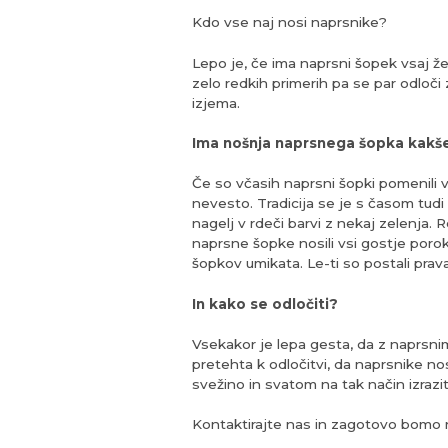
Kdo vse naj nosi naprsnike?
Lepo je, če ima naprsni šopek vsaj žen
zelo redkih primerih pa se par odloči 
izjema.
Ima nošnja naprsnega šopka kak
Če so včasih naprsni šopki pomenili
nevesto. Tradicija se je s časom tudi
nagelj v rdeči barvi z nekaj zelenja. R
naprsne šopke nosili vsi gostje porok
šopkov umikata. Le-ti so postali prav
In kako se odločiti?
Vsekakor je lepa gesta, da z naprsni
pretehta k odločitvi, da naprsnike no
svežino in svatom na tak način izrazi
Kontaktirajte nas in zagotovo bomo na