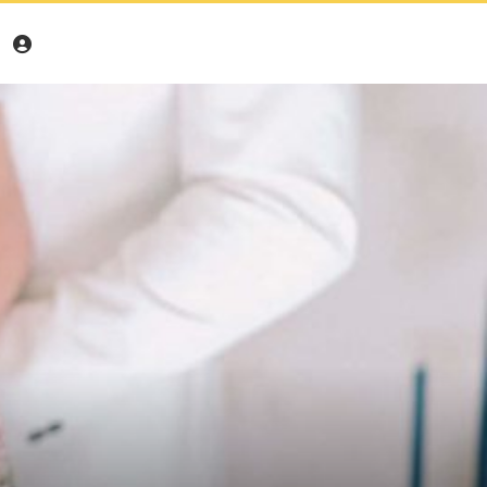
Moj
račun