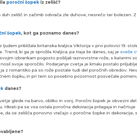
ila
poročni šopek
iz zelišč?
 duh zelišč in začimb odvrača zle duhove, nesrečo ter bolezen. Z
čni šopek
, kot ga poznamo danes?
udem približala britanska kraljica Viktorija v prvi polovici 19. sto
rend, ki ga je sprožila Kraljica, pa traja še danes, saj je
sveže c
svojim izbrankam pogosto pošiljali raznovrstne rože, s katerimi so i
nosil svoje sporočilo. Podarjanje cvetja je kmalu postalo priljubl
a z romantiko pa so rože postale tudi del poročnih obredov. Nev
očnem šopku, in pri tem so posebno pozornost posvečale pomenu
ek
danes?
etje glede na barvo, obliko in vonj. Poročni šopek je obvezni de
Hkrati pa se vsa ostala poročna dekoracija prilagaja in načrtuje g
, da se zelišča ponovno vračajo v poročne šopke in dekoracije, sa
povabljene?