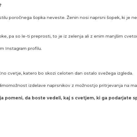
?
stilu poročnega šopka neveste. Ženin nosi naprsni šopek, ki je nek
ke, pa so le-ti preprosti, to je iz zelenja ali z enim manjšim cvet
m Instagram profilu.
no cvetje, katero bo skozi celoten dan ostalo svežega izgleda.
udimomožnost izdelave naprsnikov z možnostjo pritrjevanja na ma
ja pomeni, da boste vedeli, kaj s cvetjem, ki ga podarjate s