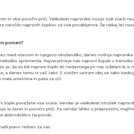
in in obe poročni priči. Velikokrat naprsnike nosijo tudi starši nev
za naročilo naprsnih šopkov za vse povabljence. Še nekaj let nazaj 
šen pomen?
 vez med vitezom in njegovo oboževalko, danes nošnja naprsnik
 nekoliko spremenila. Najverjetneje nas naprsni šopek v trenutku
es je, da so bili naprsni šopki do nedavnega pri nas izdelani le iz 
e, a danes temu ni več tako. S svežim vetrom idej se tako tradicij
a mala umetnina in paša za oči.
mi šopki povežete vse svate. Vendar je velikokrat strošek naprsni
sijo le ženin in poročni priči. Pa vendar lahko s preprostimi, majh
te dobrodošlico na poroki.
šli pravo rešitev za vas.