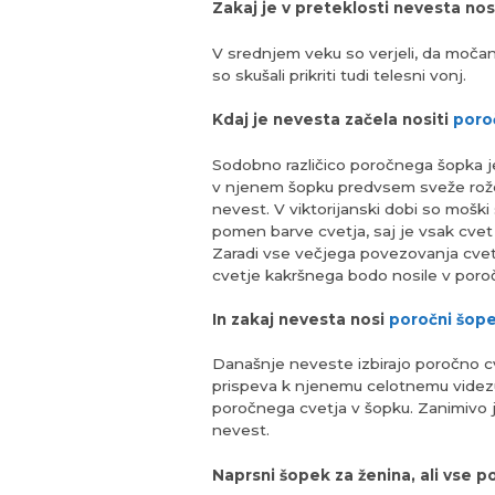
Zakaj je v preteklosti nevesta nos
V srednjem veku so verjeli, da močan
so skušali prikriti tudi telesni vonj.
Kdaj je nevesta začela nositi
poro
Sodobno različico poročnega šopka je lj
v njenem šopku predvsem sveže rože. T
nevest. V viktorijanski dobi so moški 
pomen barve cvetja, saj je vsak cvet 
Zaradi vse večjega povezovanja cvetj
cvetje kakršnega bodo nosile v por
In zakaj nevesta nosi
poročni šop
Današnje neveste izbirajo poročno cv
prispeva k njenemu celotnemu videzu. 
poročnega cvetja v šopku. Zanimivo je
nevest.
Naprsni šopek za ženina, ali vse 