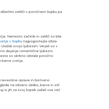
 dišečimi zelišči v poročnem šopku pa
letja. Namesto začimb in zelišč so bile
vetje v šopku
najpogostejša izbira
zražali svojo ljubezen. Verjeli so v
jeno dejanje romantične ljubezni.
este so skrbno izbirale poročno
 barve cvetja.
l nevestine oprave in bistveno
lede na izbrano obliko, barve in stil
j si jih za svoj šopek zaželi vse več