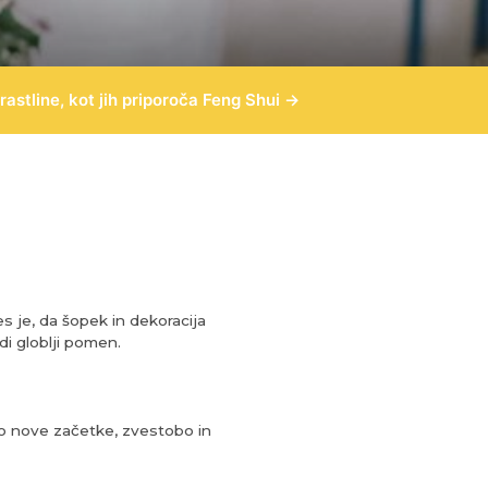
rastline, kot jih priporoča Feng Shui →
s je, da šopek in dekoracija
i globlji pomen.
jo nove začetke, zvestobo in