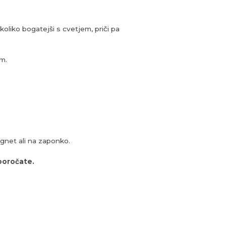
oliko bogatejši s cvetjem, priči pa
om.
gnet ali na zaponko.
poročate.